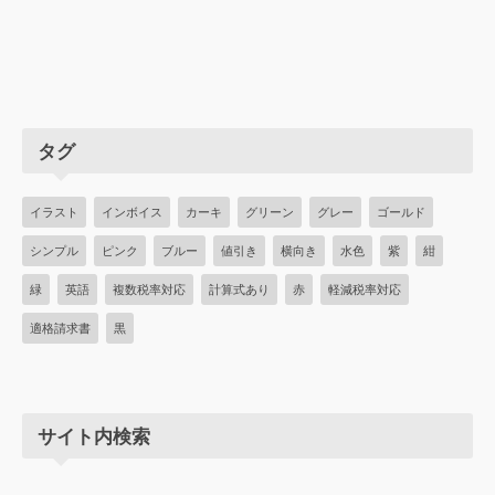
タグ
イラスト
インボイス
カーキ
グリーン
グレー
ゴールド
シンプル
ピンク
ブルー
値引き
横向き
水色
紫
紺
緑
英語
複数税率対応
計算式あり
赤
軽減税率対応
適格請求書
黒
サイト内検索