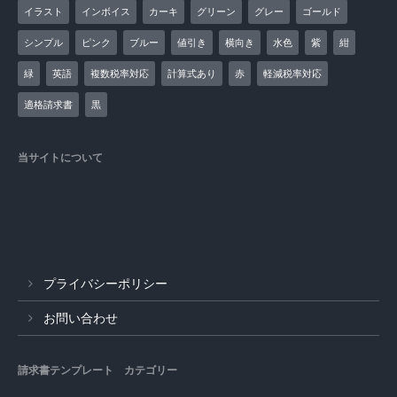
イラスト
インボイス
カーキ
グリーン
グレー
ゴールド
シンプル
ピンク
ブルー
値引き
横向き
水色
紫
紺
緑
英語
複数税率対応
計算式あり
赤
軽減税率対応
適格請求書
黒
当サイトについて
プライバシーポリシー
お問い合わせ
請求書テンプレート カテゴリー