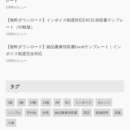
レート
100件のビュー
【無料ダウンロード】インボイス制度対応EXCEL領収書テンプレ
ート（10枚版）
100件のビュー
【無料ダウンロード】納品書兼領収書Excelテンプレート｜イン
ボイス制度完全対応
100件のビュー
タグ
2枚
3枚
10枚
12枚
A4
B5
インボイス
オレンジ
シンプル
手付金
水色
納品書兼領収書
英語
軽減税率
高級
４枚