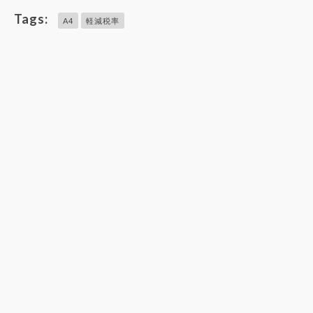
収
ン
EXCEL
Excel
Tags:
A4
軽減税率
書
ボ
領
領
テ
イ
収
収
ン
ス
書
書
プ
対
テ
テ
レ
応
ン
ン
ー
の
プ
プ
ト
EXCEL
レ
レ
（10
領
ー
ー
枚
収
ト
ト
版）
書
｜
テ
イ
ン
ン
プ
ボ
レ
イ
ー
ス
ト
完
全
対
応