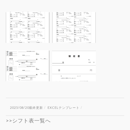
【無
ま
料
と
ダ
め
ウ
て
ン
12
ロ
枚
ー
ま
作
【印
ド】
と
成
刷
イ
め
で
コ
ン
て
き
ス
ボ
52
る
ト
イ
枚
イ
削
ス
も
ン
減】
制
作
ボ
シ
度
成
イ
ン
2025/08/20最終更新
/
EXCELテンプレート
/
対
で
ス
プ
応
き
対
ル
>>シフト表一覧へ
EXCEL
る
応
白
領
イ
の
黒