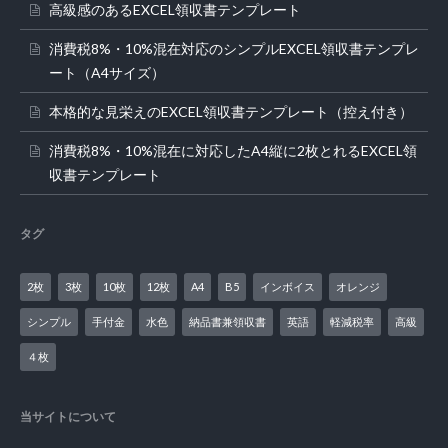
高級感のあるEXCEL領収書テンプレート
消費税8%・10%混在対応のシンプルEXCEL領収書テンプレ
ート（A4サイズ）
本格的な見栄えのEXCEL領収書テンプレート（控え付き）
消費税8%・10%混在に対応したA4縦に2枚とれるEXCEL領
収書テンプレート
タグ
2枚
3枚
10枚
12枚
A4
B5
インボイス
オレンジ
シンプル
手付金
水色
納品書兼領収書
英語
軽減税率
高級
４枚
当サイトについて