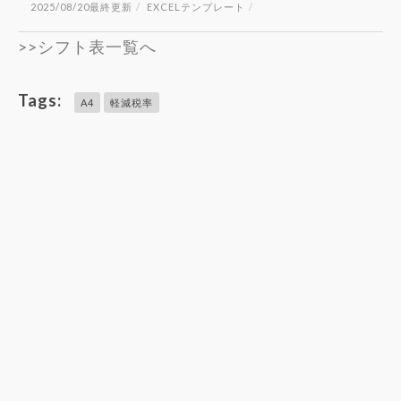
2025/08/20最終更新
/
EXCELテンプレート
/
対
で
ス
プ
応
き
対
ル
>>シフト表一覧へ
EXCEL
る
応
白
領
イ
の
黒
収
ン
EXCEL
Excel
Tags:
A4
軽減税率
書
ボ
領
領
テ
イ
収
収
ン
ス
書
書
プ
対
テ
テ
レ
応
ン
ン
ー
の
プ
プ
ト
EXCEL
レ
レ
（10
領
ー
ー
枚
収
ト
ト
版）
書
｜
テ
イ
ン
ン
プ
ボ
レ
イ
ー
ス