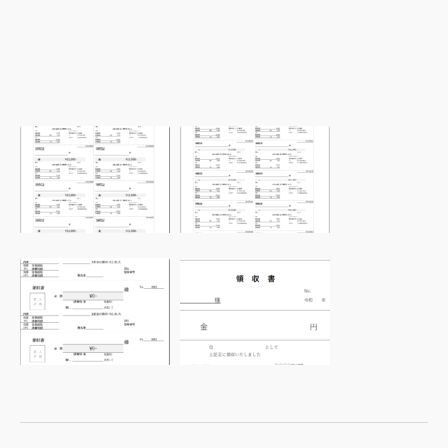
【無
ま
料
と
ダ
め
ウ
て
ン
12
ロ
枚
ー
ま
作
【印
ド】
と
成
刷
イ
め
で
コ
ン
て
き
ス
ボ
52
る
ト
イ
枚
イ
削
ス
も
ン
減】
制
作
ボ
シ
度
成
イ
ン