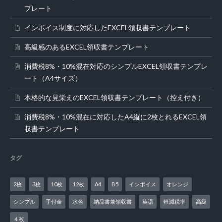
プレート
インボイス制度に対応したEXCEL領収書テンプレート
高級感のあるEXCEL領収書テンプレート
消費税8%・10%混在対応のシンプルEXCEL領収書テンプレ
ート（A4サイズ）
本格的な見栄えのEXCEL領収書テンプレート（控え付き）
消費税8%・10%混在に対応したA4縦に2枚とれるEXCEL領
収書テンプレート
タグ
2枚
3枚
10枚
12枚
A4
B5
インボイス
オレンジ
シンプル
手付金
水色
納品書兼領収書
英語
軽減税率
高級
４枚