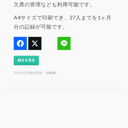
欠席の管理なども利用可能です。
A4サイズで印刷でき、27人までを1ヶ月
分の記録が可能です。
続きを見る
2025/10/18最終更新
/
出勤簿
/