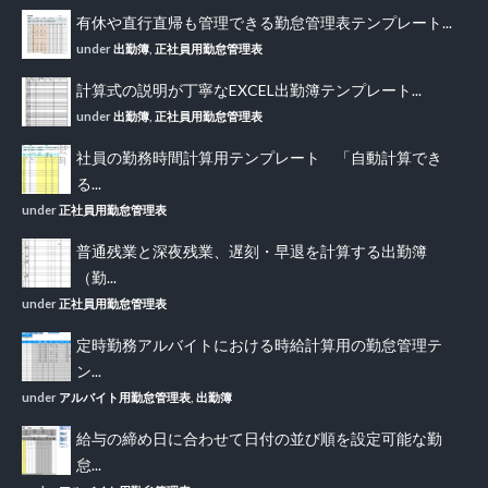
有休や直行直帰も管理できる勤怠管理表テンプレート...
under
出勤簿
,
正社員用勤怠管理表
計算式の説明が丁寧なEXCEL出勤簿テンプレート...
under
出勤簿
,
正社員用勤怠管理表
社員の勤務時間計算用テンプレート 「自動計算でき
る...
under
正社員用勤怠管理表
普通残業と深夜残業、遅刻・早退を計算する出勤簿
（勤...
under
正社員用勤怠管理表
定時勤務アルバイトにおける時給計算用の勤怠管理テ
ン...
under
アルバイト用勤怠管理表
,
出勤簿
給与の締め日に合わせて日付の並び順を設定可能な勤
怠...