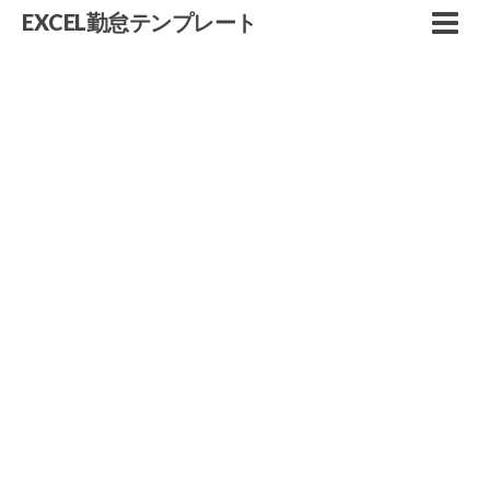
EXCEL勤怠テンプレート