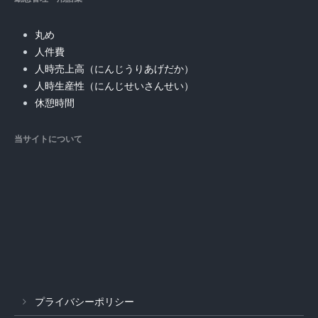
丸め
人件費
人時売上高（にんじうりあげだか）
人時生産性（にんじせいさんせい）
休憩時間
当サイトについて
プライバシーポリシー